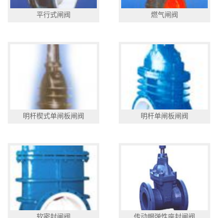
平行式闸阀
燃气闸阀
明杆楔式单闸板闸阀
明杆单闸板闸阀
软密封闸阀
传动帽弹性座封闸阀