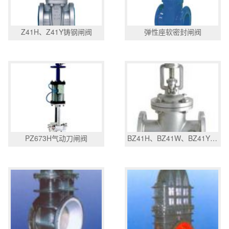
Z41H、Z41Y铸钢闸阀
弹性座软密封闸阀
PZ673H气动刀闸阀
BZ41H、BZ41W、BZ41Y保温闸阀