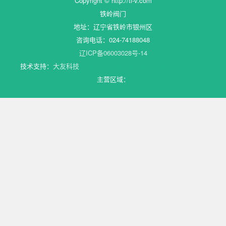
Copyright © http://tl-v.com
铁岭阀门
地址：辽宁省铁岭市银州区
咨询电话：024-74188048
辽ICP备06003028号-14
技术支持：
大友科技
昌图公墓
昌图墓园
昌图县公益墓园
昌图墓地
主营区域：