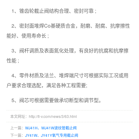
1、锥齿轮截止阀结构合理、密封可靠 ;
2、密封面堆焊Co基硬质合金，耐磨、耐腐、抗摩擦性
能好、使用寿命长 ;
3、阀杆调质及表面氮化处理，有良好的抗腐和抗摩擦
性能 ;
4、零件材质及法兰、堆焊端尺寸可根据实际工况或用
户要求合理选配，满足各种工程需要;
5、阀芯可根据需要做承切断型和调节型。
本文网址：http://tl-v.com/news/3/63.html
上一篇：
WJ41H、WJ41W波纹管截止阀
下一篇：
JY41W、JY41Y氧气专用截止阀